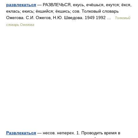
развлекаться
— РАЗВЛЕЧЬСЯ, екусь, ечёшься, екутся; ёкся,
еклась; екись; ёкшийся; ёкшись; сов. Толковый словарь
Ожегова. С.И. Ожегов, Н.Ю. Шведова. 1949 1992 …
Толковый
словарь Ожегова
Развлекаться
— несов. неперех. 1. Проводить время в