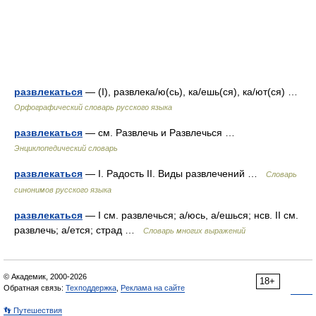
развлекаться
— (I), развлека/ю(сь), ка/ешь(ся), ка/ют(ся) …
Орфографический словарь русского языка
развлекаться
— см. Развлечь и Развлечься …
Энциклопедический словарь
развлекаться
— I. Радость II. Виды развлечений …
Словарь
синонимов русского языка
развлекаться
— I см. развлечься; а/юсь, а/ешься; нсв. II см.
развлечь; а/ется; страд …
Словарь многих выражений
© Академик, 2000-2026
18+
Обратная связь:
Техподдержка
,
Реклама на сайте
👣 Путешествия